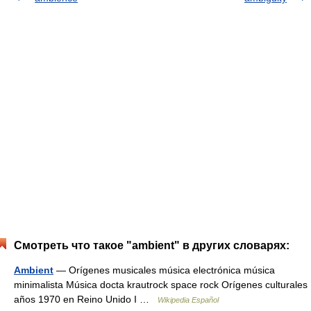
Смотреть что такое "ambient" в других словарях:
Ambient
— Orígenes musicales música electrónica música
minimalista Música docta krautrock space rock Orígenes culturales
años 1970 en Reino Unido I …
Wikipedia Español