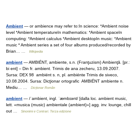
Ambient
— or ambience may refer to:In science: *Ambient noise
level *Ambient temperatureIn mathematics: *Ambient spaceIn
computing: *Ambient calculus *Ambient desktopIn music: *Ambient
music * Ambient series a set of four albums produced/recorded by
Brian… …
Wikipedia
ambient
— AMBIÉNT, ambiente, s.n. (Franţuzism) Ambienţă. [pr.:
bi ent] – Din fr. ambient. Trimis de ana zecheru, 13.09.2007.
Sursa: DEX 98 ambiént s. n, pl. ambiénte Trimis de siveco,
10.08.2004. Sursa: Dicţionar ortografic AMBIÉNT ambiente n.
Mediu… …
Dicționar Român
ambient
— /ˈambient, ingl. ˈæmbɪənt/ [dalla loc. ambient music,
lett. «musica (music) ambientale (ambient)»] agg. inv. lounge, chill
out …
Sinonimi e Contrari. Terza edizione