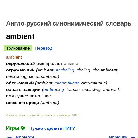
Англо-русский синонимический словарь
ambient
Толкование
Перевод
ambient
окружающий
имя прилагательное:
окружающий
(ambient,
encircling
, circling, circumjacent,
environing, circumambient)
обтекающий
(ambient,
circumfluent
, circumfluous)
охватывающий
(
embracing
, female, encircling, ambient)
имя существительное:
внешняя среда
(ambient)
Англо-русский синонимический словарь
.
2014
.
Игры ⚽
Нужно сделать НИР?
ambience
ambiguity