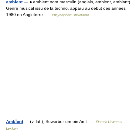
ambient
— ● ambient nom masculin (anglais, ambient, ambiant)
Genre musical issu de la techno, apparu au début des années
1980 en Angleterre …
Encyclopédie Universelle
Ambĭent
— (v. lat.), Bewerber um ein Amt …
Pierer's Universal-
Lexikon