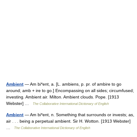
Ambient
— Am bi*ent, a. [L. ambiens, p. pr. of ambire to go
around; amb + ire to go.] Encompassing on all sides; circumfused;
investing. Ambient air. Milton. Ambient clouds. Pope. [1913
Webster] …
The Collaborative International Dictionary of English
Ambient
— Am bi*ent, n. Something that surrounds or invests; as,
air . . . being a perpetual ambient. Sir H. Wotton. [1913 Webster]
…
The Collaborative International Dictionary of English